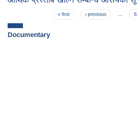
Pages
« first
‹ previous
…
6
Documentary