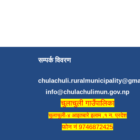
सम्पर्क विवरण
chulachuli.ruralmunicipality@gm
info@chulachulimun.gov.np
चुलाचुली गाउँपालिका
चुलाचुली-४ आइतबारे इलाम ,१ न. प्रदेश
फोन नं 9746872425