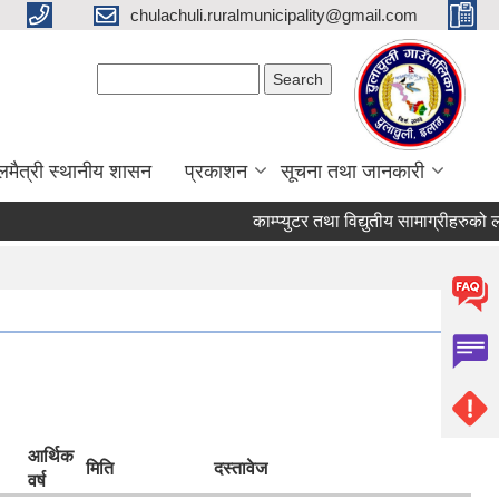
chulachuli.ruralmunicipality@gmail.com
Search form
Search
लमैत्री स्थानीय शासन
प्रकाशन
सूचना तथा जानकारी
काम्प्युटर तथा विद्युतीय सामाग्रीहरुको लागत 
आर्थिक
मिति
दस्तावेज
वर्ष