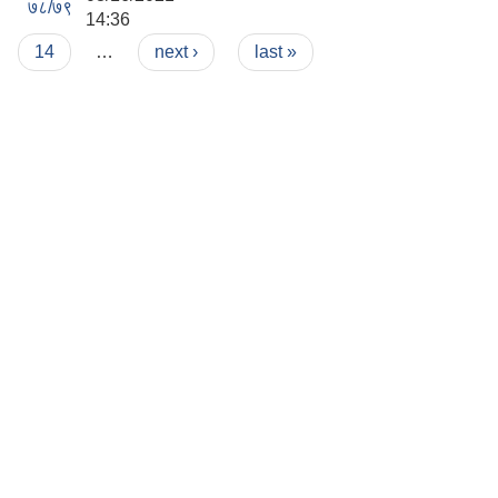
७८/७९
14:36
14
…
next ›
last »