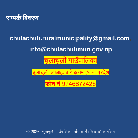
सम्पर्क विवरण
chulachuli.ruralmunicipality@gmail.com
,
info@chulachulimun.gov.np
चुलाचुली गाउँपालिका
चुलाचुली-४ आइतबारे इलाम ,१ न. प्रदेश
फोन नं 9746872425
© 2026 चुलाचुली गाउँपालिका, गाँउ कार्यपालिकाको कार्यालय