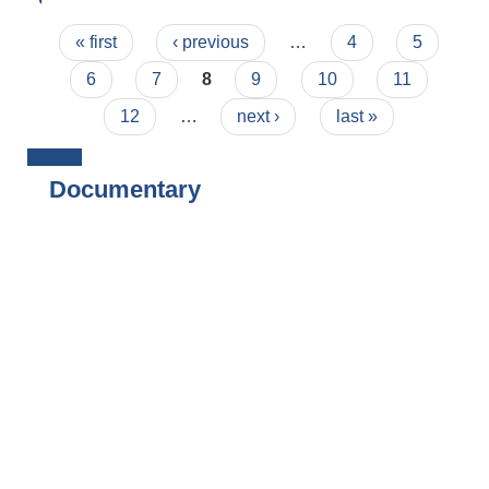
Pages
« first
‹ previous
…
4
5
6
7
8
9
10
11
12
…
next ›
last »
Documentary