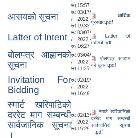
७९
15:57
७८
03/17/
आसयको सूचना
आर्थिक
/
2022 -
प्रस्ताव.pdf
७९
19:33
७८
03/07/
Latter of Intent
Latter of
/
2022 -
intent.pdf
७९
16:27
बोलपत्र आह्वानको
७८
03/04/
बोलपत्र आव्हान
/
2022 -
सूचना
को सूचना.pdf
७९
11:35
Invitation For
७८
02/19/
/
2022 -
Bidding
७९
16:49
स्मार्ट खरिपाटिको
स्मार्ट खरिपाटिको
दररेट माग सम्बन्धी
७८
02/13/
दररेट माग सम्बन्धी
/
2022 -
सार्वजानिक सूचना
सार्वजानिक सूचना
७९
15:29
।.pdf
।