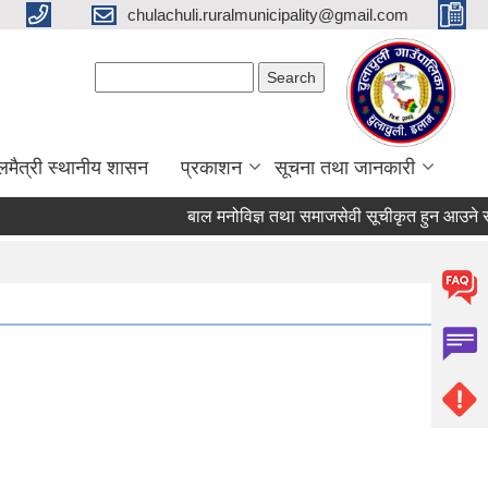
chulachuli.ruralmunicipality@gmail.com
Search form
Search
लमैत्री स्थानीय शासन
प्रकाशन
सूचना तथा जानकारी
बाल मनोविज्ञ तथा समाजसेवी सूचीकृत हुन आउने सम्बन्