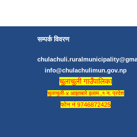
सम्पर्क विवरण
chulachuli.ruralmunicipality@gm
info@chulachulimun.gov.np
चुलाचुली गाउँपालिका
चुलाचुली-४ आइतबारे इलाम ,१ न. प्रदेश
फोन नं 9746872425