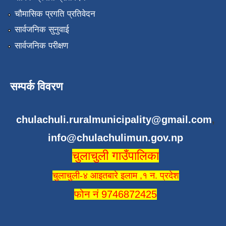
चौमासिक प्रगति प्रतिवेदन
सार्वजनिक सुनुवाई
सार्वजनिक परीक्षण
सम्पर्क विवरण
chulachuli.ruralmunicipality@gmail.com
,
info@chulachulimun.gov.np
चुलाचुली गाउँपालिका
चुलाचुली-४ आइतबारे इलाम ,१ न. प्रदेश
फोन नं 9746872425