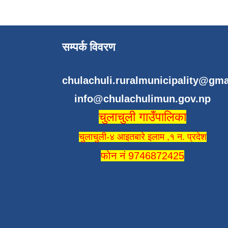
सम्पर्क विवरण
chulachuli.ruralmunicipality@gm
info@chulachulimun.gov.np
चुलाचुली गाउँपालिका
चुलाचुली-४ आइतबारे इलाम ,१ न. प्रदेश
फोन नं 9746872425