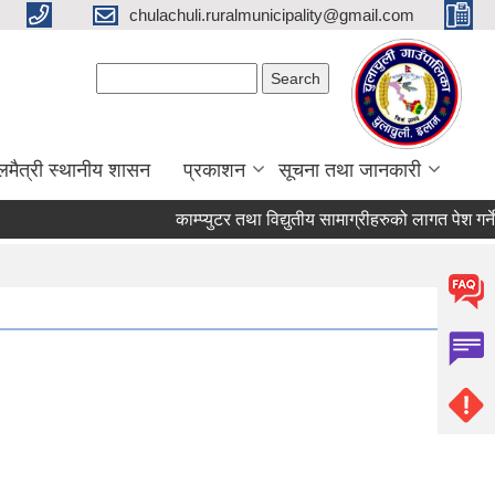
chulachuli.ruralmunicipality@gmail.com
Search form
Search
लमैत्री स्थानीय शासन
प्रकाशन
सूचना तथा जानकारी
काम्प्युटर तथा विद्युतीय सामाग्रीहरुको लागत पेश गर्ने स