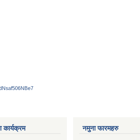
PdNsaf506NBe7
 कार्यक्रम
नमुना फारमहरु