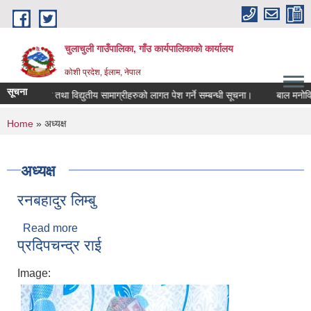
Skip to main content
चुलाचुली गाउँपालिका, गाँउ कार्यपालिकाको कार्यालय
कोशी प्रदेश, ईलाम, नेपाल
सूचना
काम्प्युटर तथा विद्युतीय सामाग्रीहरुको लागत पेश गर्ने सम्बन्धी सूचना।
बाल मनोविज्
You are here
Home
» अध्यक्ष
अध्यक्ष
रनबहादुर लिम्बु
Read more
about रनबहादुर लिम्बु
प्रदिपचन्द्र राई
Image: