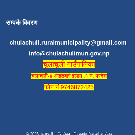
सम्पर्क विवरण
chulachuli.ruralmunicipality@gmail.com
,
info@chulachulimun.gov.np
चुलाचुली गाउँपालिका
चुलाचुली-४ आइतबारे इलाम ,१ न. प्रदेश
फोन नं 9746872425
© 2026 चुलाचुली गाउँपालिका, गाँउ कार्यपालिकाको कार्यालय