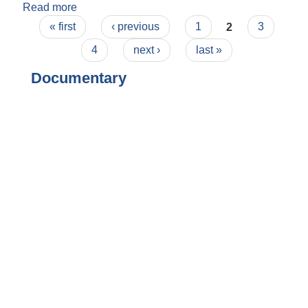
Read more
about पूर्ण लावती
Pages
« first
‹ previous
1
2
3
4
next ›
last »
Documentary