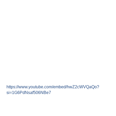
https://www.youtube.com/embed/hwZ2cWVQaQo?
si=1G6PdNsaf506NBe7