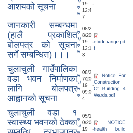
६/
19 -
आशयको सूचना
७
12:4
७
7
जानकारी सम्बन्धमा
08/2
७
(हालै प्रकाशित
8/20
६/
19 -
ebidchange.pd
बोलपत्र को सूचना
७
12:1
f
७
सगँ सम्बन्धित)।।।
8
चुलाचुली गाउँपालिका
08/2
७
Notice For
वडा भवन निर्माणका
7/20
६/
Construction
19 -
लागि बोलपत्र
७
Of Building 4
09:0
७
Wards.pdf
आह्वानको सूचना
4
चुलाचुली वडा १
05/1
७
स्वास्थ्य भवनको ठेक्का
0/20
NOTICE
५/
19 -
health build
सम्बन्धि दरभाउपत्र
७