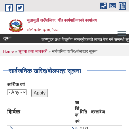
Skip to main content
चुलाचुली गाउँपालिका, गाँउ कार्यपालिकाको कार्यालय
कोशी प्रदेश, ईलाम, नेपाल
सूचना
काम्प्युटर तथा विद्युतीय सामाग्रीहरुको लागत पेश गर्ने सम्बन्धी सूच
You are here
Home
»
सूचना तथा जानकारी
» सार्वजनिक खरिद/बोलपत्र सूचना
सार्वजनिक खरिद/बोलपत्र सूचना
आर्थिक वर्ष
आ
र्थि
शिर्षक
मिति
दस्तावेज
क
वर्ष
७
01/1