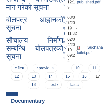
12:1
published.pdf
६
माग गरेको सूचना
9
७
03/0
बोलपत्र आह्वानको
५/
7/20
सूचना
७
19 -
६
11:32
सौचालय निर्माण
02/0
७
4/20
सम्बन्धि बोलपत्रको
५/
Suchana
19 -
७
toilet.pdf
सूचना
09:2
६
4
Pages
« first
‹ previous
…
10
11
12
13
14
15
16
17
18
next ›
last »
Documentary