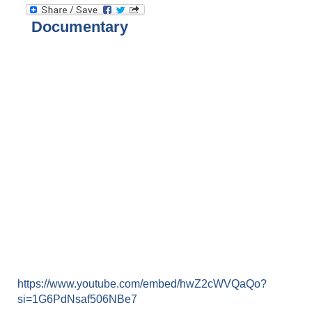
Documentary
https://www.youtube.com/embed/hwZ2cWVQaQo?
si=1G6PdNsaf506NBe7