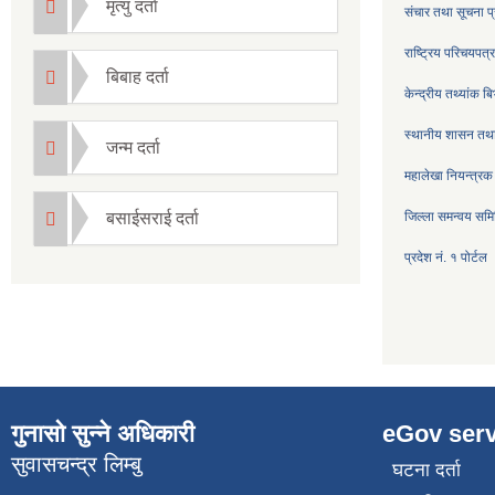
मृत्यु दर्ता
संचार तथा सूचना प्
राष्ट्रिय परिचयपत
बिबाह दर्ता
केन्द्रीय तथ्यांक ब
स्थानीय शासन तथा
जन्म दर्ता
महालेखा नियन्त्रक
बसाईसराई दर्ता
जिल्ला समन्वय सम
प्रदेश नं. १ पोर्टल
गुनासो सुन्ने अधिकारी
eGov serv
सुवासचन्द्र लिम्बु
घटना दर्ता