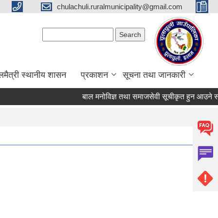
chulachuli.ruralmunicipality@gmail.com
Search form
Search
लमैत्री स्थानीय शासन
प्रकाशन
सूचना तथा जानकारी
बाल मनोविज्ञ तथा समाजसेवी सूचीकृत हुन आउने सम्बन्