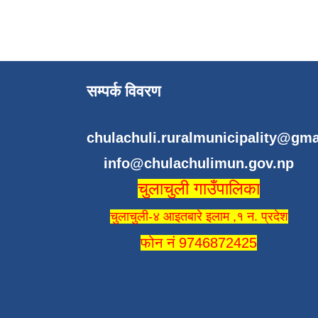
सम्पर्क विवरण
chulachuli.ruralmunicipality@gm
info@chulachulimun.gov.np
चुलाचुली गाउँपालिका
चुलाचुली-४ आइतबारे इलाम ,१ न. प्रदेश
फोन नं 9746872425