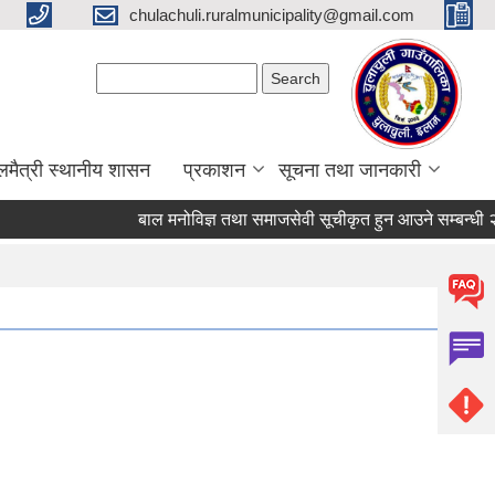
chulachuli.ruralmunicipality@gmail.com
Search form
Search
लमैत्री स्थानीय शासन
प्रकाशन
सूचना तथा जानकारी
बाल मनोविज्ञ तथा समाजसेवी सूचीकृत हुन आउने सम्बन्धी २१ दि