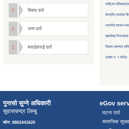
राष्ट्रिय परिचयपत
बिबाह दर्ता
केन्द्रीय तथ्यांक ब
स्थानीय शासन तथा
जन्म दर्ता
महालेखा नियन्त्रक
बसाईसराई दर्ता
जिल्ला समन्वय सम
प्रदेश नं. १ पोर्टल
गुनासो सुन्ने अधिकारी
eGov serv
सुवासचन्द्र लिम्बु
घटना दर्ता
सामाजिक सुरक्ष
फोन: 9862441620