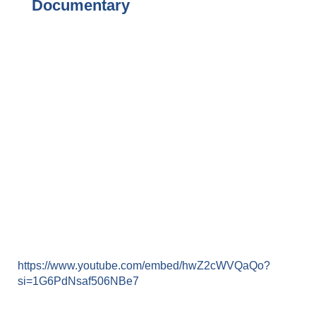
Documentary
https://www.youtube.com/embed/hwZ2cWVQaQo?
si=1G6PdNsaf506NBe7