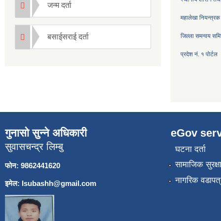
जन्म दर्ता
महालेखा नियन्त्रक
बसाईसराई दर्ता
जिल्ला समन्वय सम
प्रदेश नं. १ पोर्टल
गुनासो सुन्ने अधिकारी
eGov serv
सुवासचन्द्र लिम्बु
घटना दर्ता
सामाजिक सुरक्ष
फोन: 9862441620
नागरिक वडापत्
इमेल:
lsubashh@gmail.com