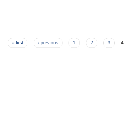
« first
‹ previous
1
2
3
4