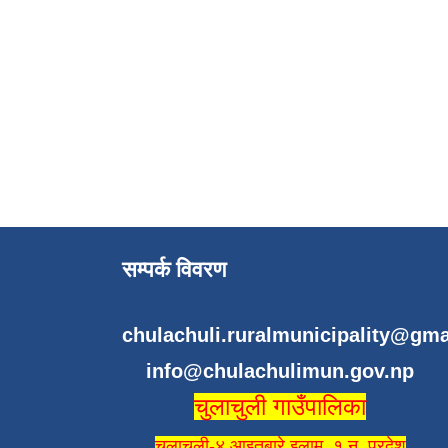
सम्पर्क विवरण
chulachuli.ruralmunicipality@gm
info@chulachulimun.gov.np
चुलाचुली गाउँपालिका
चुलाचुली-४ आइतबारे इलाम ,१ न. प्रदेश