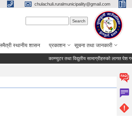
chulachuli.ruralmunicipality@gmail.com
Search form
Search
लमैत्री स्थानीय शासन
प्रकाशन
सूचना तथा जानकारी
काम्प्युटर तथा विद्युतीय सामाग्रीहरुको लागत पेश गर्ने स