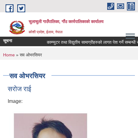
Skip to main content
चुलाचुली गाउँपालिका, गाँउ कार्यपालिकाको कार्यालय
कोशी प्रदेश, ईलाम, नेपाल
सूचना
काम्प्युटर तथा विद्युतीय सामाग्रीहरुको लागत पेश गर्ने सम्बन्धी स
You are here
Home
» सव ओभरसियर
सव ओभरसियर
सरोज राई
Image: