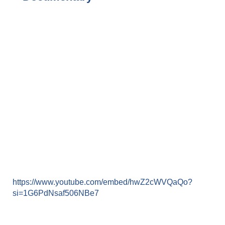
https://www.youtube.com/embed/hwZ2cWVQaQo?
si=1G6PdNsaf506NBe7