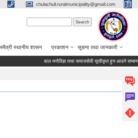
chulachuli.ruralmunicipality@gmail.com
Search form
Search
लमैत्री स्थानीय शासन
प्रकाशन
सूचना तथा जानकारी
बाल मनोविज्ञ तथा समाजसेवी सूचीकृत हुन आउने सम्बन्धी २१ 