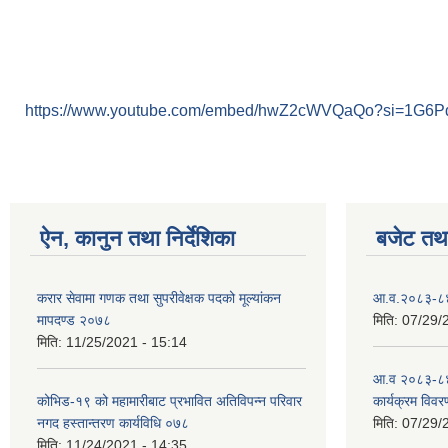
https://www.youtube.com/embed/hwZ2cWVQaQo?si=1G6
ऐन, कानुन तथा निर्देशिका
बजेट तथा
करार सेवामा गणक तथा सुपरीवेक्षक पदको मूल्यांकन
आ.व.२०८३-८४ क
मापदण्ड २०७८
मिति:
07/29/
मिति:
11/25/2021 - 15:14
आ.व २०८३-८४
कोभिड-१९ को महामारीबाट प्रभावित अतिविपन्न परिवार
कार्यक्रम विवर
नगद हस्तान्तरण कार्यविधि ०७८
मिति:
07/29/
मिति:
11/24/2021 - 14:35