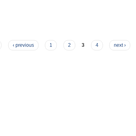
‹ previous
1
2
3
4
next ›