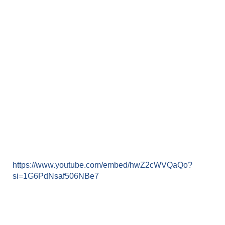
https://www.youtube.com/embed/hwZ2cWVQaQo?
si=1G6PdNsaf506NBe7