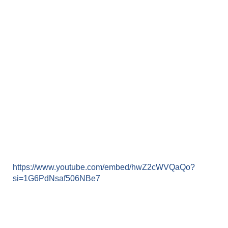
https://www.youtube.com/embed/hwZ2cWVQaQo?
si=1G6PdNsaf506NBe7