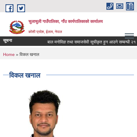
Skip to main content
चुलाचुली गाउँपालिका, गाँउ कार्यपालिकाको कार्यालय
कोशी प्रदेश, ईलाम, नेपाल
सूचना
बाल मनोविज्ञ तथा समाजसेवी सूचीकृत हुन आउने सम्बन्धी २१ दिन
You are here
Home
» विकल खनाल
विकल खनाल