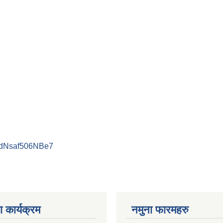
PdNsaf506NBe7
 कार्यक्रम
नमुना फारमहरु