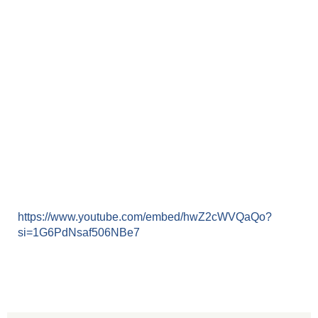
https://www.youtube.com/embed/hwZ2cWVQaQo?
si=1G6PdNsaf506NBe7