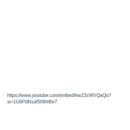
https://www.youtube.com/embed/hwZ2cWVQaQo?
si=1G6PdNsaf506NBe7