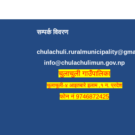
सम्पर्क विवरण
chulachuli.ruralmunicipality@gm
info@chulachulimun.gov.np
चुलाचुली गाउँपालिका
चुलाचुली-४ आइतबारे इलाम ,१ न. प्रदेश
फोन नं 9746872425