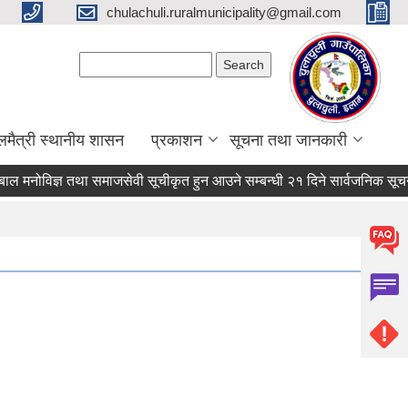
chulachuli.ruralmunicipality@gmail.com
Search form
Search
लमैत्री स्थानीय शासन
प्रकाशन
सूचना तथा जानकारी
मनोविज्ञ तथा समाजसेवी सूचीकृत हुन आउने सम्बन्धी २१ दिने सार्वजनिक सूचना