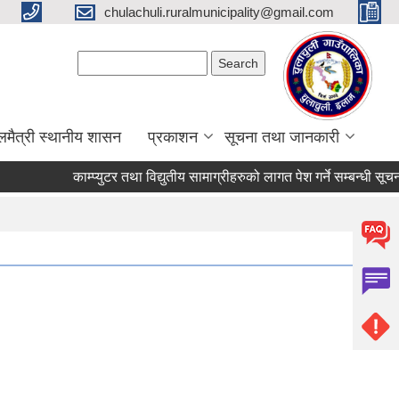
chulachuli.ruralmunicipality@gmail.com
Search form
Search
लमैत्री स्थानीय शासन
प्रकाशन
सूचना तथा जानकारी
काम्प्युटर तथा विद्युतीय सामाग्रीहरुको लागत पेश गर्ने सम्बन्धी सूचना।