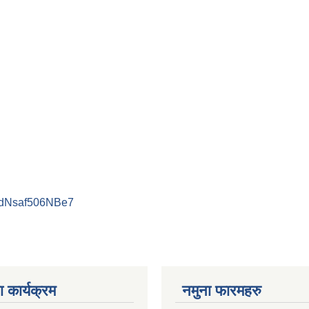
PdNsaf506NBe7
 कार्यक्रम
नमुना फारमहरु