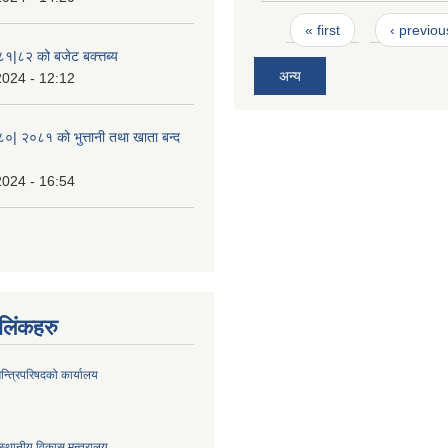
Pages
« first
‹ previou
८१|८२ को बजेट बक्त्तब्य
अन्य
2024 - 12:12
८०| २०८१ को भुत्तानी तथा खाता बन्द
2024 - 16:54
ण लिंकहरु
मन्त्रिपरिषदको कार्यालय
स्थानीय विकास मन्त्रालय