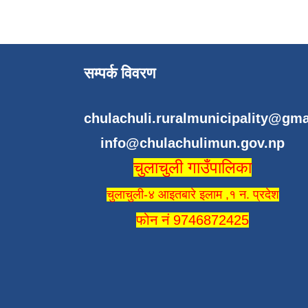
सम्पर्क विवरण
chulachuli.ruralmunicipality@gm
info@chulachulimun.gov.np
चुलाचुली गाउँपालिका
चुलाचुली-४ आइतबारे इलाम ,१ न. प्रदेश
फोन नं 9746872425