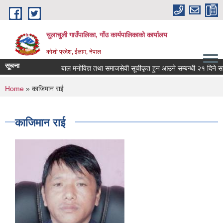
Skip to main content
चुलाचुली गाउँपालिका, गाँउ कार्यपालिकाको कार्यालय
कोशी प्रदेश, ईलाम, नेपाल
सूचना
बाल मनोविज्ञ तथा समाजसेवी सूचीकृत हुन आउने सम्बन्धी २१ दिने सार्
You are here
Home
» काजिमान राई
काजिमान राई