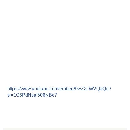
https://www.youtube.com/embed/hwZ2cWVQaQo?
si=1G6PdNsaf506NBe7