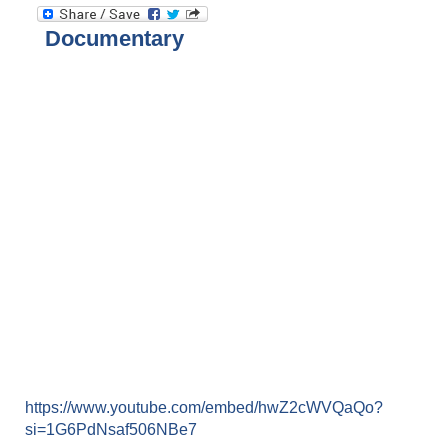
Documentary
https://www.youtube.com/embed/hwZ2cWVQaQo?
si=1G6PdNsaf506NBe7