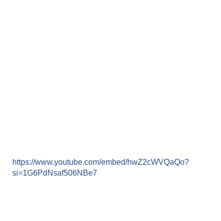
https://www.youtube.com/embed/hwZ2cWVQaQo?
si=1G6PdNsaf506NBe7